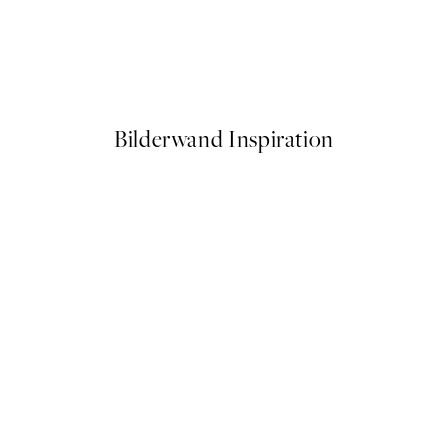
50%*
Delicate Dry Flowers Poster
Ab 6,50 €
13 €
Bilderwand Inspiration