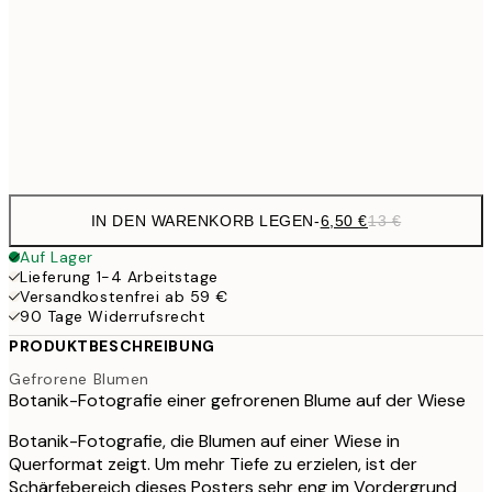
21,
17,9
50x70 cm
35,
Frame
options
IN DEN WARENKORB LEGEN
-
6,50 €
13 €
Auf Lager
Lieferung 1-4 Arbeitstage
Versandkostenfrei ab 59 €
90 Tage Widerrufsrecht
PRODUKTBESCHREIBUNG
Gefrorene Blumen
Botanik-Fotografie einer gefrorenen Blume auf der Wiese
Botanik-Fotografie, die Blumen auf einer Wiese in
Querformat zeigt. Um mehr Tiefe zu erzielen, ist der
Schärfebereich dieses Posters sehr eng im Vordergrund