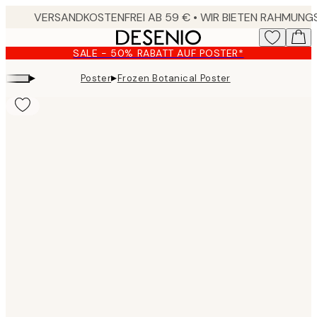
Skip
to
main
SALE - 50% RABATT AUF POSTER*
content.
▸
▸
Poster
Frozen Botanical Poster
Product
images