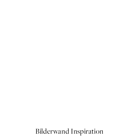
50%*
Leopard Profile Poster
Ab 10,98 €
21,95 €
Bilderwand Inspiration