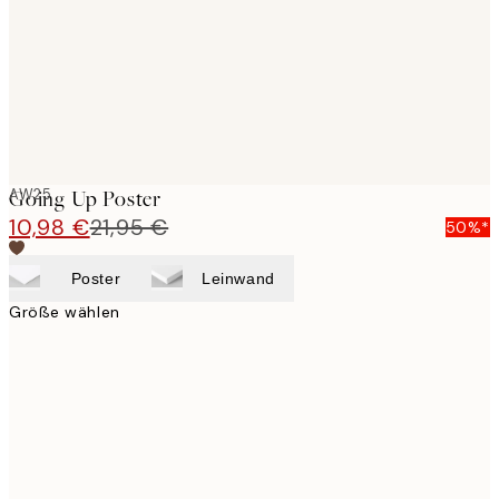
images
AW25
Going Up Poster
10,98 €
21,95 €
50%*
Poster
Leinwand
Größe wählen