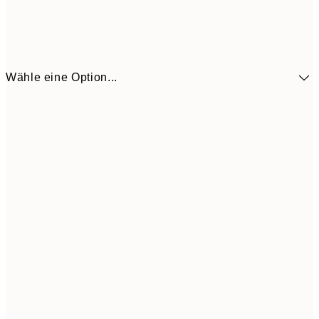
Wähle eine Option...
10,9
30x40 cm
21,