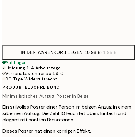
17,9
50x70 cm
35,
Frame
options
IN DEN WARENKORB LEGEN
-
10,98 €
21,95 €
Auf Lager
Lieferung 1-4 Arbeitstage
Versandkostenfrei ab 59 €
90 Tage Widerrufsrecht
PRODUKTBESCHREIBUNG
Minimalistisches Aufzug-Poster in Beige
Ein stilvolles Poster einer Person im beigen Anzug in einem
silbernen Aufzug. Die Zahl 10 leuchtet oben. Einfach und
elegant mit sanften Brauntönen.
Dieses Poster hat einen körnigen Effekt.