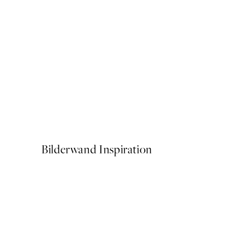
50%*
Art Porté Poster
Ab 10,98 €
21,95 €
Bilderwand Inspiration