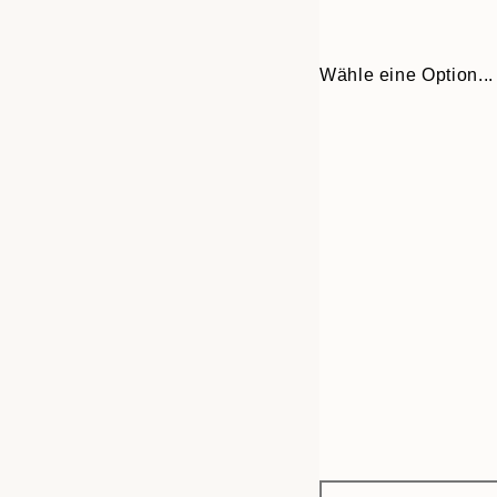
Wähle eine Option...
Frame
30x40 cm
options
50x70 cm