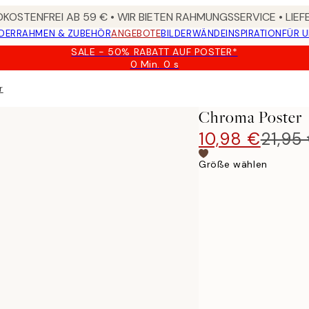
KOSTENFREI AB 59 € • WIR BIETEN RAHMUNGSSERVICE • LIE
DER
RAHMEN & ZUBEHÖR
ANGEBOTE
BILDERWÄNDE
INSPIRATION
FÜR 
SALE - 50% RABATT AUF POSTER*
0 Min.
0 s
Gültig
bis:
r
2026-
08-
Chroma Poster
09
10,98 €
21,95
Größe wählen