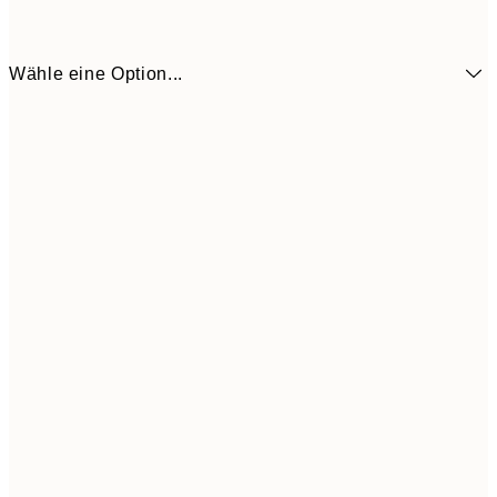
Wähle eine Option...
13,0
30x40 cm
47,