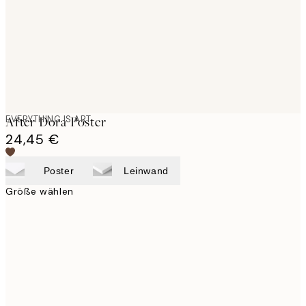
images
EVERYTHING IS ART
After Dora Poster
24,45 €
Poster
Leinwand
Größe wählen