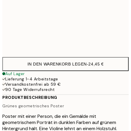
50x70 cm
41,9
100x150 cm
11
Frame
options
IN DEN WARENKORB LEGEN
-
24,45 €
Auf Lager
Lieferung 1-4 Arbeitstage
Versandkostenfrei ab 59 €
90 Tage Widerrufsrecht
PRODUKTBESCHREIBUNG
Grünes geometrisches Poster
Poster mit einer Person, die ein Gemälde mit
geometrischem Porträt in dunklen Farben auf grünem
Hintergrund hält. Eine Violine lehnt an einem Holzstuhl.