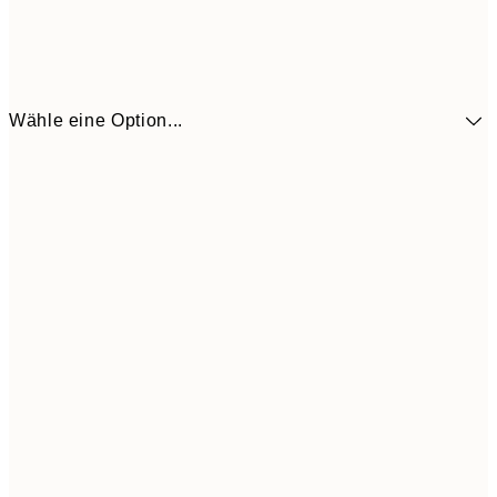
Wähle eine Option...
30x40 cm
24,4