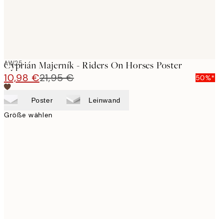
AW25
Cyprián Majerník - Riders On Horses Poster
10,98 €
21,95 €
50%*
Poster
Leinwand
Größe wählen