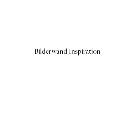
50%*
Earthy Layers No3 Poster
Ab 12,23 €
24,45 €
Bilderwand Inspiration