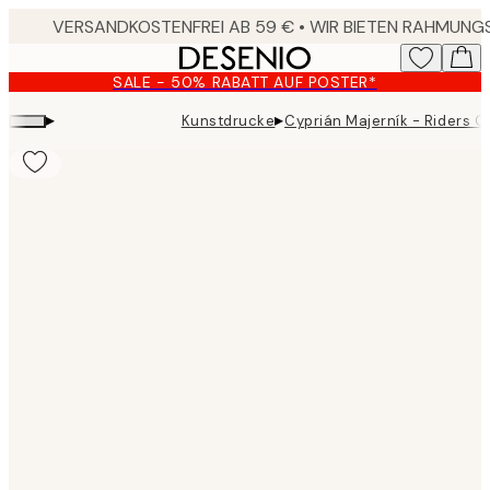
Skip
to
main
SALE - 50% RABATT AUF POSTER*
content.
▸
▸
Kunstdrucke
Cyprián Majerník - Riders O
Product
images