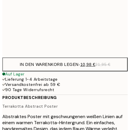
24,5
70x100 cm
59,5
100x150 cm
1
Frame
options
IN DEN WARENKORB LEGEN
-
10,98 €
21,95 €
Auf Lager
Lieferung 1-4 Arbeitstage
Versandkostenfrei ab 59 €
90 Tage Widerrufsrecht
PRODUKTBESCHREIBUNG
Terrakotta Abstract Poster
Abstraktes Poster mit geschwungenen weißen Linien auf
einem warmen Terrakotta-Hintergrund. Ein einfaches,
handgemaltes Design, das jedem Raum Wärme verleiht.