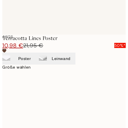
AW25
Terracotta Lines Poster
10,98 €
21,95 €
50%*
Poster
Leinwand
Größe wählen