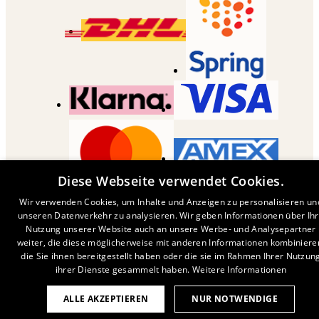
Diese Webseite verwendet Cookies.
COPYRIGHT ©
2026
,
DESENIO
AB
Wir verwenden Cookies, um Inhalte und Anzeigen zu personalisieren un
unseren Datenverkehr zu analysieren. Wir geben Informationen über Ih
Nutzung unserer Website auch an unsere Werbe- und Analysepartner
weiter, die diese möglicherweise mit anderen Informationen kombiniere
die Sie ihnen bereitgestellt haben oder die sie im Rahmen Ihrer Nutzun
ihrer Dienste gesammelt haben.
Weitere Informationen
ALLE AKZEPTIEREN
NUR NOTWENDIGE