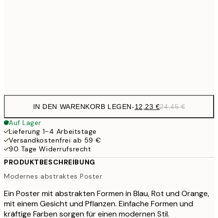
20,9
50x70 cm
41,
27,2
70x100 cm
54,
Frame
options
IN DEN WARENKORB LEGEN
-
12,23 €
24,45 €
Auf Lager
Lieferung 1-4 Arbeitstage
Versandkostenfrei ab 59 €
90 Tage Widerrufsrecht
PRODUKTBESCHREIBUNG
Modernes abstraktes Poster
Ein Poster mit abstrakten Formen in Blau, Rot und Orange,
mit einem Gesicht und Pflanzen. Einfache Formen und
kräftige Farben sorgen für einen modernen Stil.