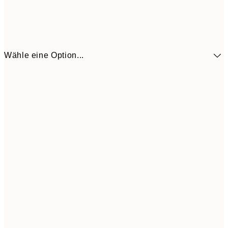
Wähle eine Option...
12,2
30x40 cm
24,