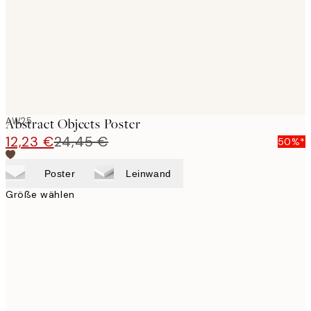
images
AW25
Abstract Objects Poster
12,23 €
24,45 €
50%*
Poster
Leinwand
Größe wählen