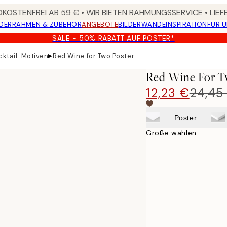
KOSTENFREI AB 59 € • WIR BIETEN RAHMUNGSSERVICE • LIE
DER
RAHMEN & ZUBEHÖR
ANGEBOTE
BILDERWÄNDE
INSPIRATION
FÜR 
SALE - 50% RABATT AUF POSTER*
▸
cktail-Motiven
Red Wine for Two Poster
Red Wine For T
12,23 €
24,45
Poster
Größe wählen