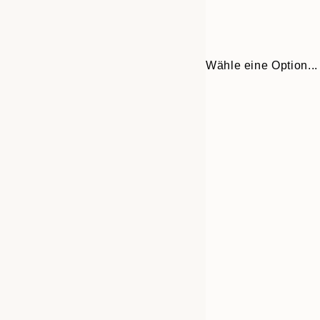
Wähle eine Option...
Frame
30x40 cm
options
50x70 cm