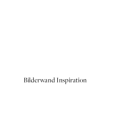
50%*
Cat on Toilet Poster
Ab 6,50 €
13 €
Bilderwand Inspiration