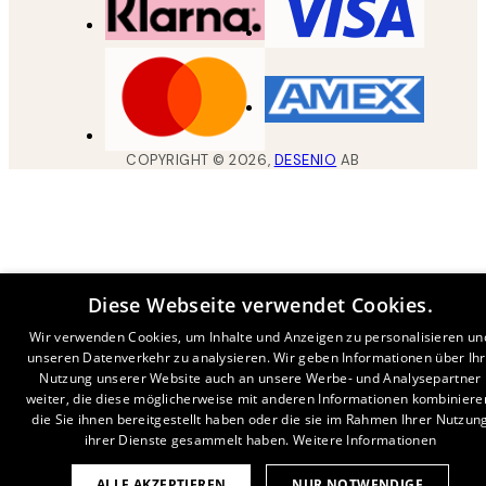
COPYRIGHT ©
2026
,
DESENIO
AB
Diese Webseite verwendet Cookies.
Wir verwenden Cookies, um Inhalte und Anzeigen zu personalisieren un
unseren Datenverkehr zu analysieren. Wir geben Informationen über Ih
Nutzung unserer Website auch an unsere Werbe- und Analysepartner
weiter, die diese möglicherweise mit anderen Informationen kombiniere
die Sie ihnen bereitgestellt haben oder die sie im Rahmen Ihrer Nutzun
ihrer Dienste gesammelt haben.
Weitere Informationen
ALLE AKZEPTIEREN
NUR NOTWENDIGE