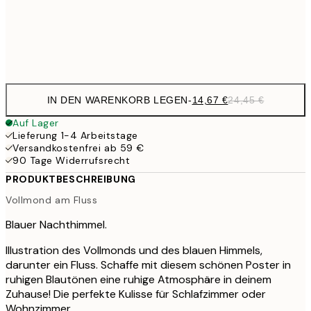
41,
Frame
options
IN DEN WARENKORB LEGEN
-
14,67 €
24,45 €
Auf Lager
Lieferung 1-4 Arbeitstage
Versandkostenfrei ab 59 €
90 Tage Widerrufsrecht
PRODUKTBESCHREIBUNG
Vollmond am Fluss
Blauer Nachthimmel.
Illustration des Vollmonds und des blauen Himmels,
darunter ein Fluss. Schaffe mit diesem schönen Poster in
ruhigen Blautönen eine ruhige Atmosphäre in deinem
Zuhause! Die perfekte Kulisse für Schlafzimmer oder
Wohnzimmer.