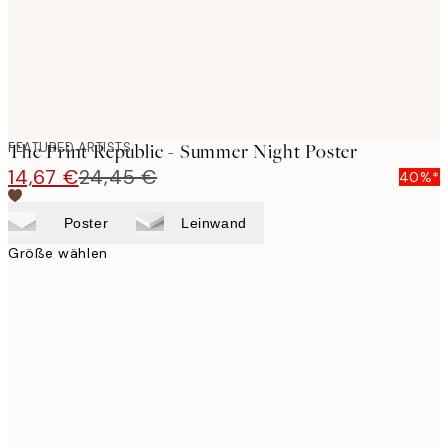
FEATURED ARTISTS
The Print Republic - Summer Night Poster
14,67 €
24,45 €
40%*
Poster
Leinwand
Größe wählen