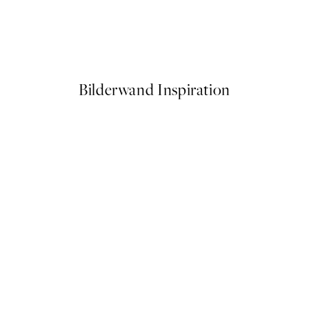
50%*
Matisse - The Dance Poster
Ab 12,23 €
24,45 €
Bilderwand Inspiration