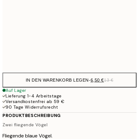
6,
21x30 cm
10,9
30x40 cm
21,
17,9
50x70 cm
35,
Frame
options
IN DEN WARENKORB LEGEN
-
6,50 €
13 €
Auf Lager
Lieferung 1-4 Arbeitstage
Versandkostenfrei ab 59 €
90 Tage Widerrufsrecht
PRODUKTBESCHREIBUNG
Zwei fliegende Vögel
Fliegende blaue Vögel.