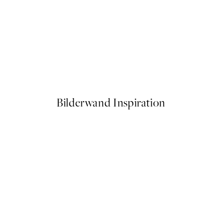
50%*
Warming Sun Poster
Ab 3,98 €
7,95 €
Bilderwand Inspiration