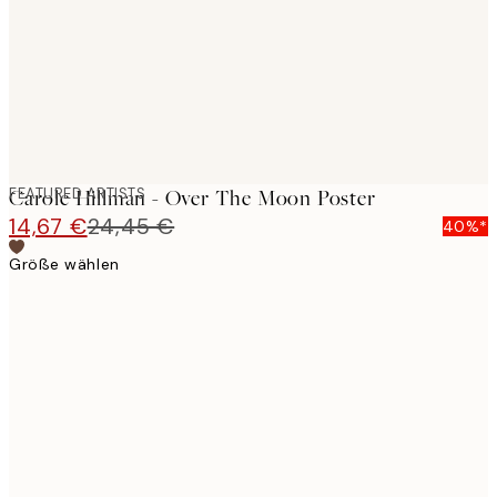
images
FEATURED ARTISTS
Carole Hillman - Over The Moon Poster
14,67 €
24,45 €
40%*
Größe wählen