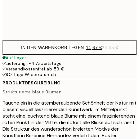
41,
Frame
options
IN DEN WARENKORB LEGEN
-
14,67 €
24,45 €
Auf Lager
Lieferung 1-4 Arbeitstage
Versandkostenfrei ab 59 €
90 Tage Widerrufsrecht
PRODUKTBESCHREIBUNG
Strukturierte blaue Blumen
Tauche ein in die atemberaubende Schönheit der Natur mit
diesem visuell faszinierenden Kunstwerk. Im Mittelpunkt
steht eine leuchtend blaue Blume mit einem faszinierenden
roten Punkt in der Mitte, die sofort alle Blicke auf sich zieht.
Die Struktur des wunderschön kreierten Motivs der
Künstlerin Berenice Hernandez verleiht dem Poster