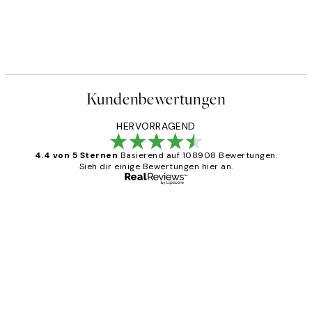
50%*
STUDIO COLLECTION
ter
Lemons In Sunlight Poster
Ab 6,50 €
13 €
Kundenbewertungen
HERVORRAGEND
4.4 von 5 Sternen
Basierend auf 108908 Bewertungen.
Sieh dir einige Bewertungen hier an.
Verifizierter Käufer
Kundenbewertungen
Great
1 Jun
Maja S