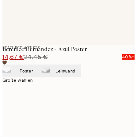
FEATURED ARTISTS
Berenice Hernandez - Azul Poster
14,67 €
24,45 €
40%*
Poster
Leinwand
Größe wählen