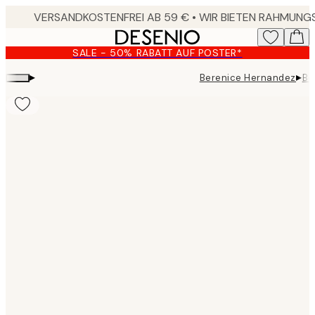
Skip
to
main
SALE - 50% RABATT AUF POSTER*
content.
▸
▸
Berenice Hernandez
Be
Product
images