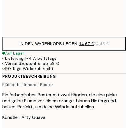
41,
Frame
options
IN DEN WARENKORB LEGEN
-
14,67 €
24,45 €
Auf Lager
Lieferung 1-4 Arbeitstage
Versandkostenfrei ab 59 €
90 Tage Widerrufsrecht
PRODUKTBESCHREIBUNG
Blühendes Inneres Poster
Ein farbenfrohes Poster mit zwei Händen, die eine pinke
und gelbe Blume vor einem orange-blauen Hintergrund
halten. Perfekt, um deine Wände aufzuhellen.
Künstler: Arty Guava