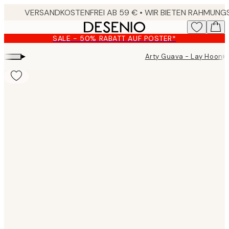
Skip
to
main
SALE - 50% RABATT AUF POSTER*
content.
▸
▸
Arty Guava - Lay Hoon
Product
images