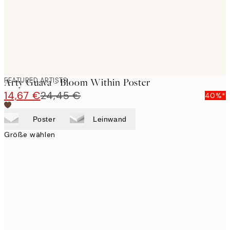
FEATURED ARTISTS
Arty Guava - Bloom Within Poster
14,67 €
24,45 €
40%*
Poster
Leinwand
Größe wählen