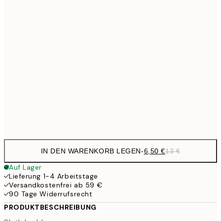
6,
21x30 cm
10,9
30x40 cm
21,
13,7
40x50 cm
27,
17,9
50x70 cm
35,
Frame
options
IN DEN WARENKORB LEGEN
-
6,50 €
13 €
Auf Lager
Lieferung 1-4 Arbeitstage
Versandkostenfrei ab 59 €
90 Tage Widerrufsrecht
PRODUKTBESCHREIBUNG