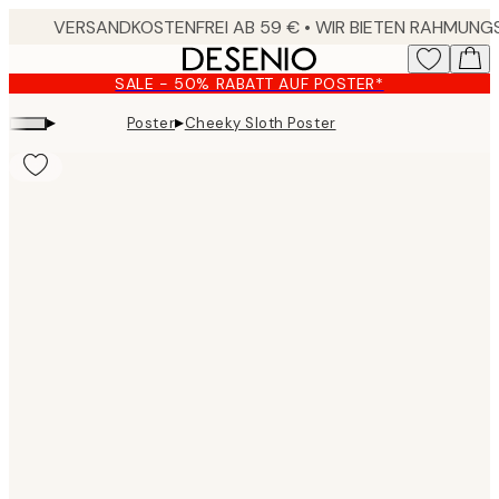
Skip
to
main
SALE - 50% RABATT AUF POSTER*
content.
▸
▸
Poster
Cheeky Sloth Poster
Product
images