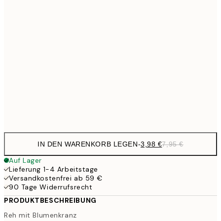
7,
6,
21x30 cm
10,9
30x40 cm
21,
17,9
50x70 cm
35,
Frame
options
IN DEN WARENKORB LEGEN
-
3,98 €
7,95 €
Auf Lager
Lieferung 1-4 Arbeitstage
Versandkostenfrei ab 59 €
90 Tage Widerrufsrecht
PRODUKTBESCHREIBUNG
Reh mit Blumenkranz