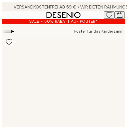
Skip
to
main
SALE - 50% RABATT AUF POSTER*
content.
▸
Poster für das Kinderzimme
Product
images