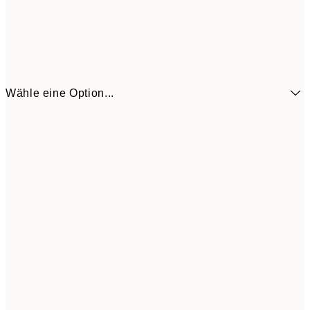
Wähle eine Option...
3,
13x18 cm