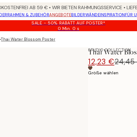
KOSTENFREI AB 59 € • WIR BIETEN RAHMUNGSSERVICE • LIE
DER
RAHMEN & ZUBEHÖR
ANGEBOTE
BILDERWÄNDE
INSPIRATION
FÜR 
SALE - 50% RABATT AUF POSTER*
0 Min.
0 s
Gültig
bis:
▸
Thai Water Blossom Poster
2026-
08-
STUDIO COLLECTION
Thai Water Blo
09
12,23 €
24,45
Größe wählen