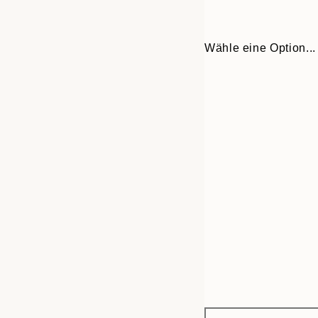
Wähle eine Option...
Frame
30x40 cm
options
50x70 cm