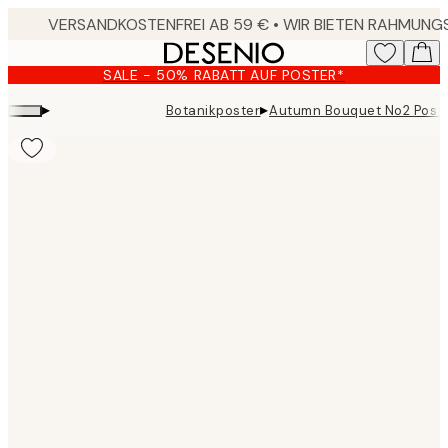
Skip
to
main
SALE - 50% RABATT AUF POSTER*
content.
▸
▸
Botanikposter
Autumn Bouquet No2 Post
Product
images