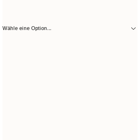
Wähle eine Option...
5,
30x40 cm
21,