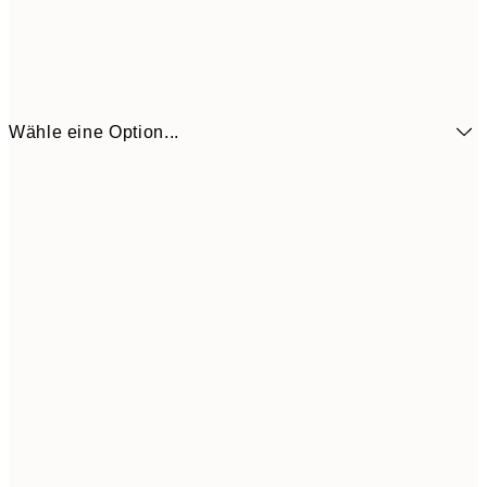
Wähle eine Option...
6,
21x30 cm