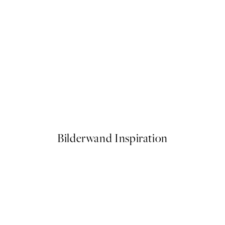
50%*
Botanica Verde Poster
Ab 6,50 €
13 €
Bilderwand Inspiration