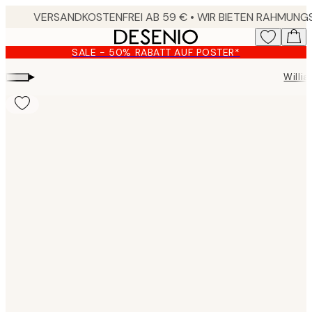
Skip
to
main
SALE - 50% RABATT AUF POSTER*
content.
▸
Willia
Product
images