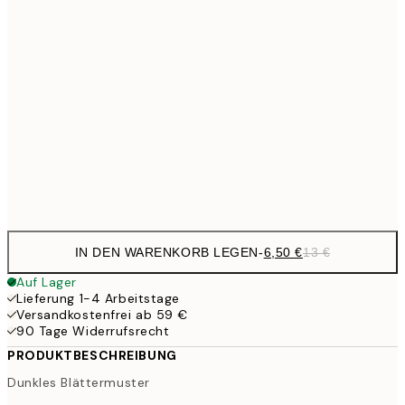
10,9
30x40 cm
21,
17,9
50x70 cm
35,
59,5
100x150 cm
1
Frame
options
IN DEN WARENKORB LEGEN
-
6,50 €
13 €
Auf Lager
Lieferung 1-4 Arbeitstage
Versandkostenfrei ab 59 €
90 Tage Widerrufsrecht
PRODUKTBESCHREIBUNG
Dunkles Blättermuster