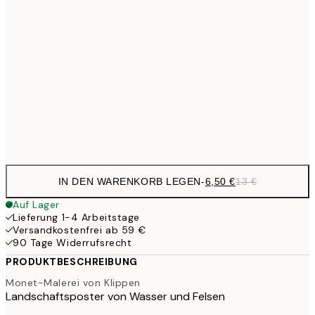
6,
21x30 cm
10,9
30x40 cm
21,
17,9
50x70 cm
35,
Frame
options
IN DEN WARENKORB LEGEN
-
6,50 €
13 €
Auf Lager
Lieferung 1-4 Arbeitstage
Versandkostenfrei ab 59 €
90 Tage Widerrufsrecht
PRODUKTBESCHREIBUNG
Monet-Malerei von Klippen
Landschaftsposter von Wasser und Felsen