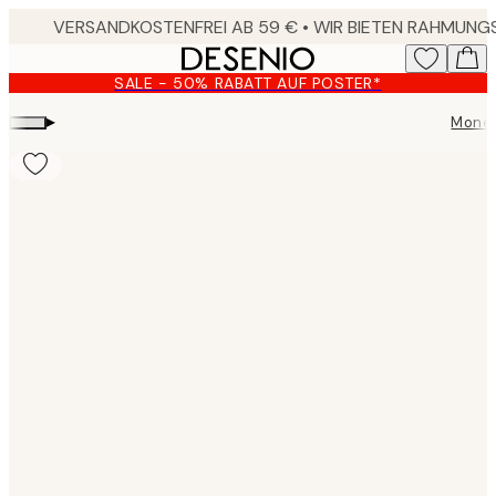
Skip
to
main
SALE - 50% RABATT AUF POSTER*
content.
▸
Monet
Product
images