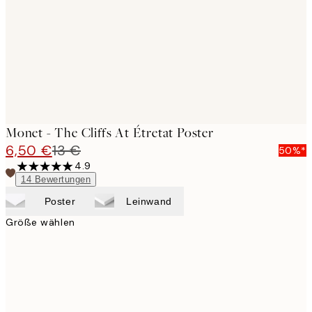
Monet - The Cliffs At Étretat Poster
6,50 €
13 €
50%*
4.9
14
Bewertungen
Poster
Leinwand
Größe wählen