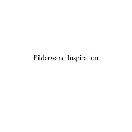
50%*
Frederick Childe Hassam - The Little Pond, Appledore Poster
Monet - Poppy Fields near Ar
Ab 6,50 €
13 €
Bilderwand Inspiration