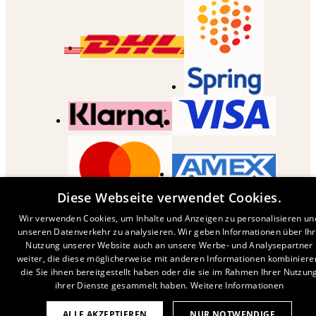
Diese Webseite verwendet Cookies.
COPYRIGHT ©
2026
,
DESENIO
AB
Wir verwenden Cookies, um Inhalte und Anzeigen zu personalisieren un
unseren Datenverkehr zu analysieren. Wir geben Informationen über Ih
Nutzung unserer Website auch an unsere Werbe- und Analysepartner
weiter, die diese möglicherweise mit anderen Informationen kombiniere
die Sie ihnen bereitgestellt haben oder die sie im Rahmen Ihrer Nutzun
ihrer Dienste gesammelt haben.
Weitere Informationen
ALLE AKZEPTIEREN
NUR NOTWENDIGE