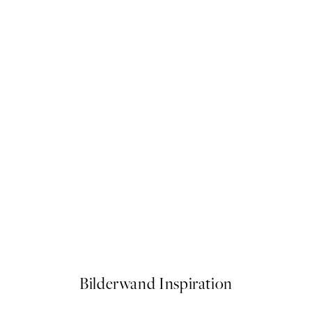
50%*
Edvard Munch - Solenintro P
Ab 10,98 €
21,95 €
Bilderwand Inspiration