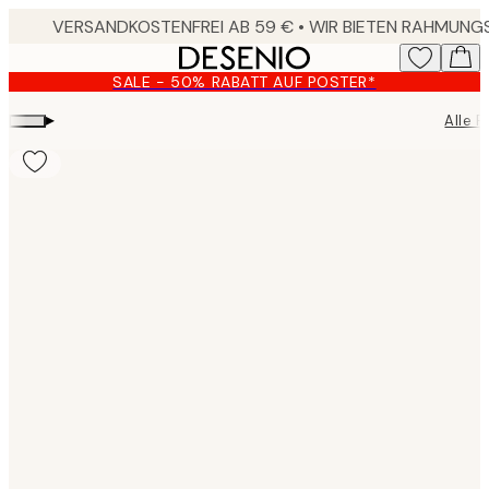
Skip
to
main
SALE - 50% RABATT AUF POSTER*
content.
▸
Alle 
Product
images