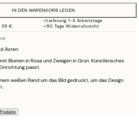
27,45 €
IN DEN WARENKORB LEGEN
17,98 €
35,95 €
Lieferung 1-4 Arbeitstage
b 59 €
90 Tage Widerrufsrecht
24,50 €
49 €
rei
nd Ästen
it Blumen in Rosa und Zweigen in Grün. Künstlerisches
Einrichtung passt.
einem weißen Rand um das Bild gedruckt, um das Design
n.
 Produkte