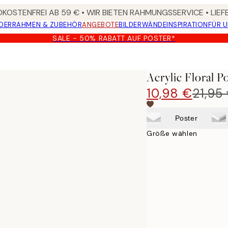
KOSTENFREI AB 59 € • WIR BIETEN RAHMUNGSSERVICE • LIE
DER
RAHMEN & ZUBEHÖR
ANGEBOTE
BILDERWÄNDE
INSPIRATION
FÜR 
SALE - 50% RABATT AUF POSTER*
Acrylic Floral P
10,98 €
21,95
Poster
Größe wählen