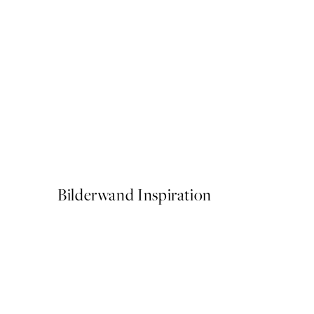
50%*
La Botanique Art No1 Poste
Ab 12,23 €
24,45 €
Bilderwand Inspiration