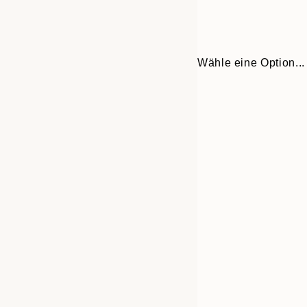
Wähle eine Option...
Frame
30x40 cm
options
40x50 cm