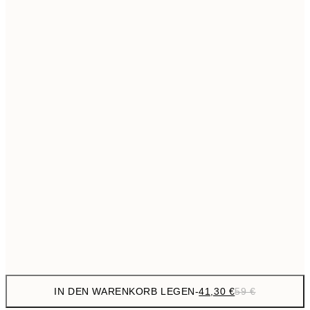
69,3
50x70 cm
Kein Rahmen
IN DEN WARENKORB LEGEN
-
41,30 €
59 €