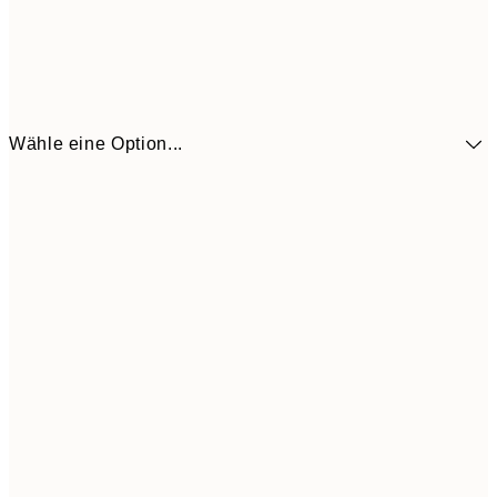
Wähle eine Option...
41,3
30x40 cm