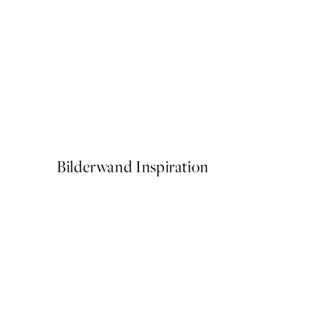
50%*
Abstract Green Shapes No1
Ab 6,50 €
13 €
Bilderwand Inspiration