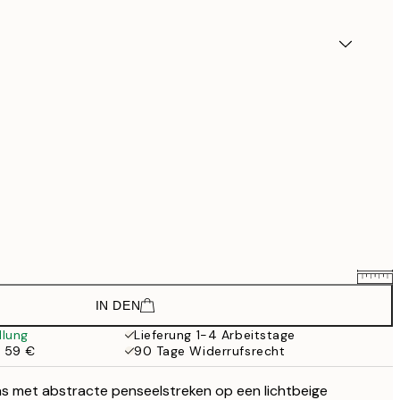
IN DEN
88,50 €
118 €
llung
Lieferung 1-4 Arbeitstage
b 59 €
90 Tage Widerrufsrecht
148,50 €
198 €
 met abstracte penseelstreken op een lichtbeige
133,50 €