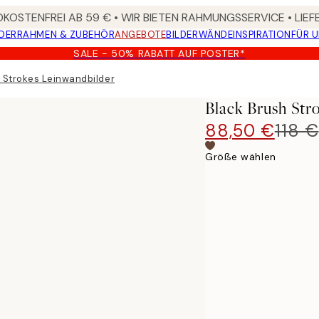
KOSTENFREI AB 59 € • WIR BIETEN RAHMUNGSSERVICE • LIE
DER
RAHMEN & ZUBEHÖR
ANGEBOTE
BILDERWÄNDE
INSPIRATION
FÜR 
SALE - 50% RABATT AUF POSTER*
 Strokes Leinwandbilder Duo
Black Brush Str
88,50 €
118 €
Größe wählen