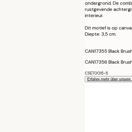
30x40 cm - H
ondergrond. De combi
rustgevende achtergron
interieur.
50x70 cm - H
Dit motief is op canv
30x40 cm - E
Diepte: 3,5 cm.
50x70 cm - E
CAN17355 Black Brush
CAN17356 Black Brus
CSET0015-5
Erfahre mehr über unsere