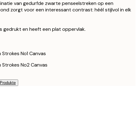
olzrahmen schwarz
natie van gedurfde zwarte penseelstreken op een
178 €
d zorgt voor een interessant contrast: héél stijlvol in elk
208,50 €
olzrahmen schwarz
278 €
as gedrukt en heeft een plat oppervlak.
148,50 €
ichenrahmen
198 €
223,50 €
ichenrahmen
298 €
 Strokes No1 Canvas
h Strokes No2 Canvas
 Produkte