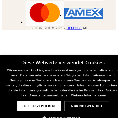
COPYRIGHT ©
2026
,
DESENIO
AB
Diese Webseite verwendet Cookies.
Wir verwenden Cookies, um Inhalte und Anzeigen zu personalisieren un
unseren Datenverkehr zu analysieren. Wir geben Informationen über Ih
Nutzung unserer Website auch an unsere Werbe- und Analysepartner
weiter, die diese möglicherweise mit anderen Informationen kombiniere
die Sie ihnen bereitgestellt haben oder die sie im Rahmen Ihrer Nutzun
ihrer Dienste gesammelt haben.
Weitere Informationen
ALLE AKZEPTIEREN
NUR NOTWENDIGE