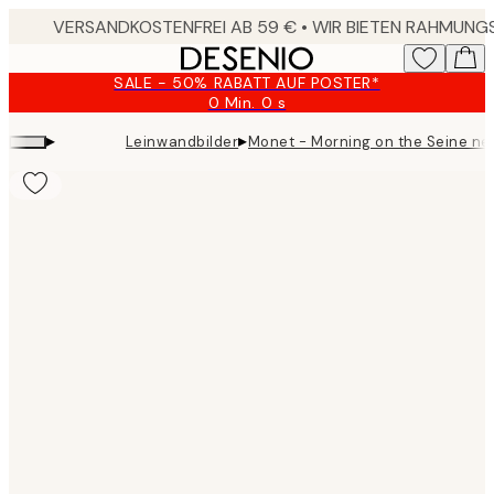
Skip
to
main
SALE - 50% RABATT AUF POSTER*
content.
0 Min.
0 s
Gültig
bis:
▸
▸
Leinwandbilder
Monet - Morning on the Seine ne
2026-
08-
09
Product