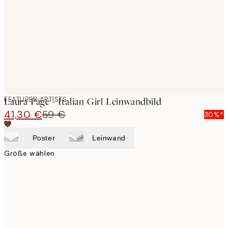
images
FEATURED ARTISTS
Laura Page - Italian Girl Leinwandbild
41,30 €
59 €
30%*
Poster
Leinwand
Größe wählen