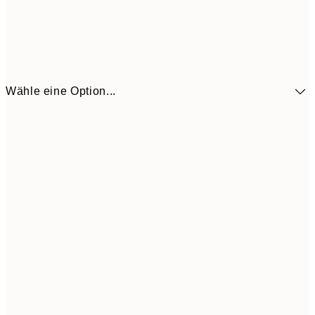
Wähle eine Option...
41,3
30x40 cm