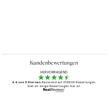
40%*
FEATURED ARTISTS
 No1 Poster
Sylvia Takken - Floating Flow
Ab 9 €
15 €
Kundenbewertungen
HERVORRAGEND
4.4 von 5 Sternen
Basierend auf 108908 Bewertungen.
Sieh dir einige Bewertungen hier an.
Verifizierter Käufer
Kundenbewertungen