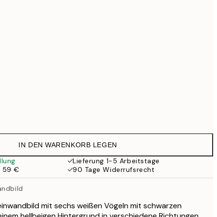
99 €
169 €
519 €
Kein Rahmen
IN DEN WARENKORB LEGEN
llung
Lieferung 1-5 Arbeitstage
b 59 €
90 Tage Widerrufsrecht
andbild
Leinwandbild mit sechs weißen Vögeln mit schwarzen
f einem hellbeigen Hintergrund in verschiedene Richtungen