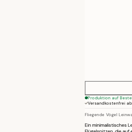
50x70 cm
70x100 cm
100x140 cm
Produktion auf Beste
Versandkostenfrei a
Fliegende Vögel Leinw
Ein minimalistisches 
Flügelspitzen, die au