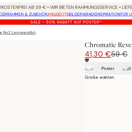
KOSTENFREI AB 59 € • WIR BIETEN RAHMUNGSSERVICE • LIE
DER
RAHMEN & ZUBEHÖR
ANGEBOTE
BILDERWÄNDE
INSPIRATION
FÜR 
SALE - 50% RABATT AUF POSTER*
e No2 Leinwandbild
Chromatic Reve
41,30 €
59 €
Poster
Größe wählen