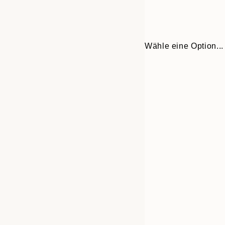
Wähle eine Option...
30x40 cm
50x70 cm