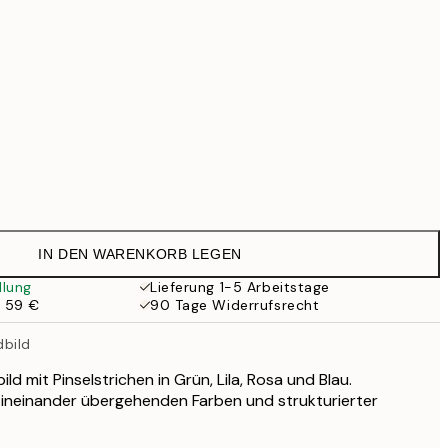
99 €
118,30 €
169 €
363,30 €
519 €
Kein Rahmen
IN DEN WARENKORB LEGEN
llung
Lieferung 1-5 Arbeitstage
b 59 €
90 Tage Widerrufsrecht
dbild
d mit Pinselstrichen in Grün, Lila, Rosa und Blau.
 ineinander übergehenden Farben und strukturierter