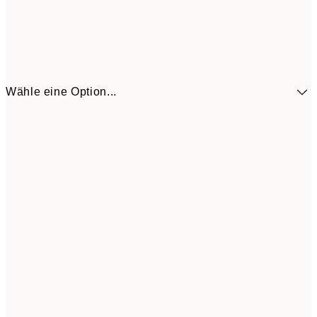
Wähle eine Option...
41,3
30x40 cm