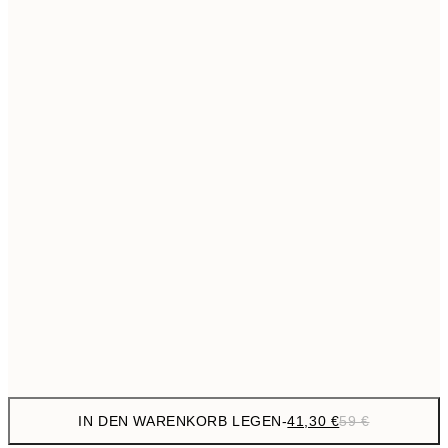
69,3
50x70 cm
Kein Rahmen
IN DEN WARENKORB LEGEN
-
41,30 €
59 €