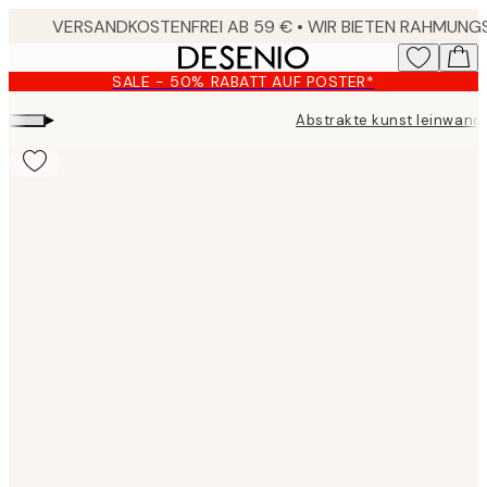
Skip
to
main
SALE - 50% RABATT AUF POSTER*
content.
▸
Abstrakte kunst leinwand
Product
images