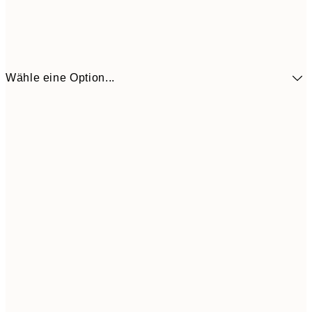
Wähle eine Option...
41,3
30x40 cm