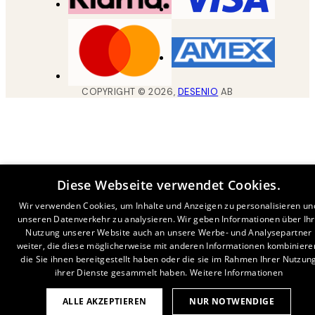
COPYRIGHT ©
2026
,
DESENIO
AB
Diese Webseite verwendet Cookies.
Wir verwenden Cookies, um Inhalte und Anzeigen zu personalisieren un
unseren Datenverkehr zu analysieren. Wir geben Informationen über Ih
Nutzung unserer Website auch an unsere Werbe- und Analysepartner
weiter, die diese möglicherweise mit anderen Informationen kombiniere
die Sie ihnen bereitgestellt haben oder die sie im Rahmen Ihrer Nutzun
ihrer Dienste gesammelt haben.
Weitere Informationen
ALLE AKZEPTIEREN
NUR NOTWENDIGE