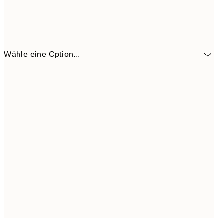
Wähle eine Option...
41,3
30x40 cm