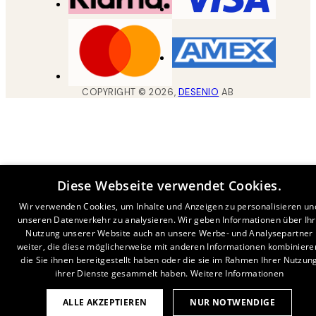
COPYRIGHT ©
2026
,
DESENIO
AB
Diese Webseite verwendet Cookies.
Wir verwenden Cookies, um Inhalte und Anzeigen zu personalisieren un
unseren Datenverkehr zu analysieren. Wir geben Informationen über Ih
Nutzung unserer Website auch an unsere Werbe- und Analysepartner
weiter, die diese möglicherweise mit anderen Informationen kombiniere
die Sie ihnen bereitgestellt haben oder die sie im Rahmen Ihrer Nutzun
ihrer Dienste gesammelt haben.
Weitere Informationen
ALLE AKZEPTIEREN
NUR NOTWENDIGE