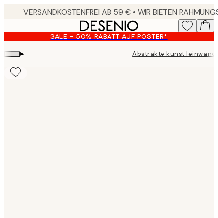
Skip
to
main
SALE - 50% RABATT AUF POSTER*
content.
▸
Abstrakte kunst leinwand
Product
images