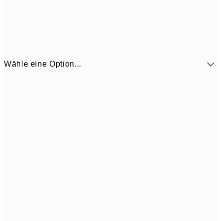
Wähle eine Option...
41,3
30x40 cm