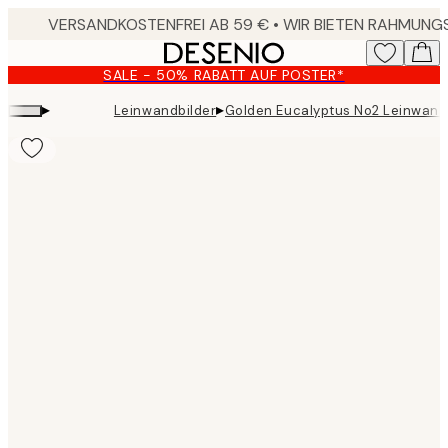
Skip
to
main
SALE - 50% RABATT AUF POSTER*
content.
▸
▸
Leinwandbilder
Golden Eucalyptus No2 Leinwand
Product
images