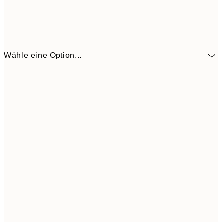
Wähle eine Option...
41,3
30x40 cm