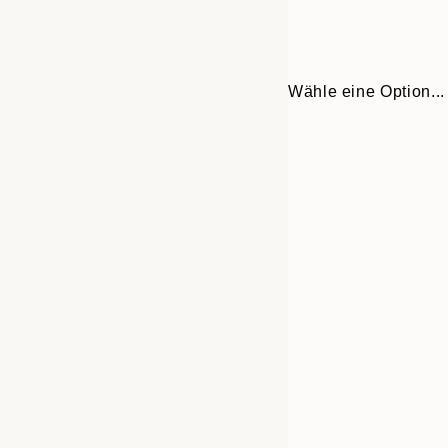
Wähle eine Option...
30x40 cm
50x70 cm