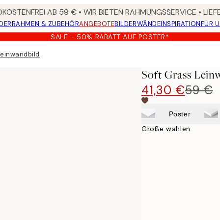
KOSTENFREI AB 59 € • WIR BIETEN RAHMUNGSSERVICE • LIE
DER
RAHMEN & ZUBEHÖR
ANGEBOTE
BILDERWÄNDE
INSPIRATION
FÜR 
SALE - 50% RABATT AUF POSTER*
Leinwandbild
Soft Grass Lein
41,30 €
59 €
Poster
Größe wählen