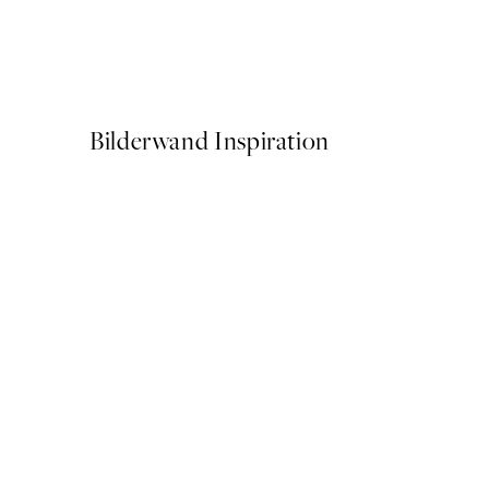
Sylvia Takken - Floating Fl
Ab 9 €
15 €
Bilderwand Inspiration