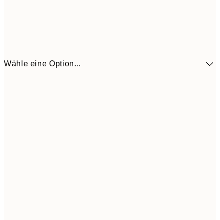
Wähle eine Option...
41,3
30x40 cm