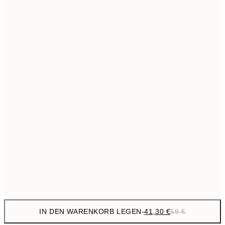
69,3
50x70 cm
Kein Rahmen
IN DEN WARENKORB LEGEN
-
41,30 €
59 €