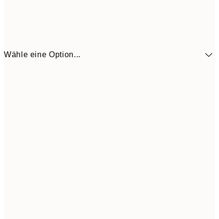
Wähle eine Option...
41,3
30x40 cm