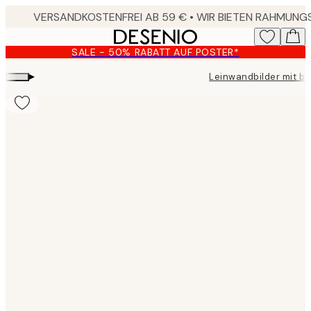
Skip
to
main
SALE - 50% RABATT AUF POSTER*
content.
▸
Leinwandbilder mit b
Product
images