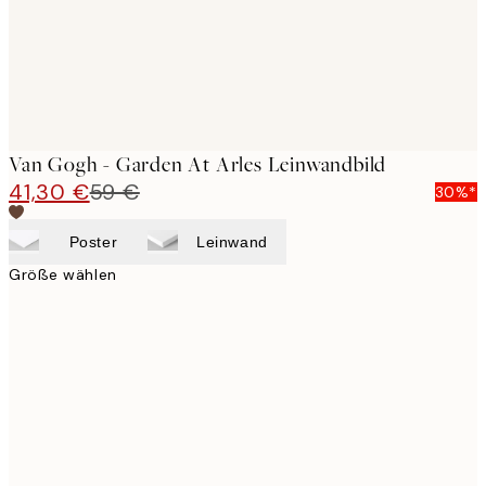
Van Gogh - Garden At Arles Leinwandbild
41,30 €
59 €
30%*
Poster
Leinwand
Größe wählen