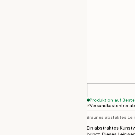
50x70 cm
70x70 cm
70x100 cm
100x140 cm
135x135 cm
70x70 cm
Produktion auf Beste
Versandkostenfrei a
Braunes abstaktes Le
Ein abstraktes Kunst
bringt. Dieses Leinwan