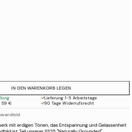
59 €
69,30 €
99 €
111,30 €
159 €
118,30 €
169 €
363,30 €
519 €
545,30 €
Kein Rahmen
779 €
174,30 €
249 €
IN DEN WARENKORB LEGEN
llung
Lieferung 1-5 Arbeitstage
b 59 €
90 Tage Widerrufsrecht
inwandbild
werk mit erdigen Tönen, das Entspannung und Gelassenheit
dbild ist Teil unserer SS25 "Naturally Grounded"