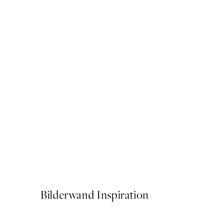
50%*
Fading Florals No2 Poster
Ab 10,98 €
21,95 €
Bilderwand Inspiration