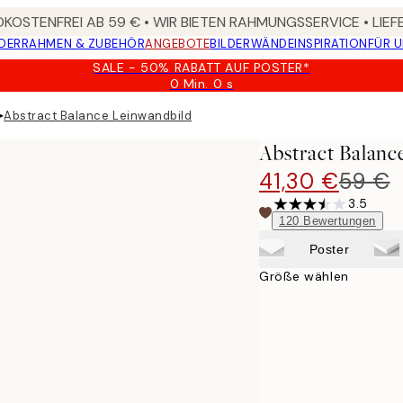
KOSTENFREI AB 59 € • WIR BIETEN RAHMUNGSSERVICE • LIE
DER
RAHMEN & ZUBEHÖR
ANGEBOTE
BILDERWÄNDE
INSPIRATION
FÜR 
SALE - 50% RABATT AUF POSTER*
0 Min.
0 s
Gültig
bis:
▸
Abstract Balance Leinwandbild
2026-
08-
Abstract Balanc
09
41,30 €
59 €
3.5
120
Bewertungen
Poster
Größe wählen