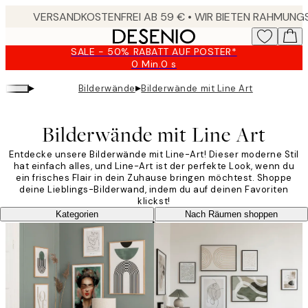
Skip
to
main
SALE - 50% RABATT AUF POSTER*
content.
0 Min.
0 s
Gültig
bis:
▸
▸
Bilderwände
Bilderwände mit Line Art
2026-
08-
09
Bilderwände mit Line Art
Entdecke unsere Bilderwände mit Line-Art! Dieser moderne Stil
hat einfach alles, und Line-Art ist der perfekte Look, wenn du
ein frisches Flair in dein Zuhause bringen möchtest. Shoppe
deine Lieblings-Bilderwand, indem du auf deinen Favoriten
klickst!
Kategorien
Nach Räumen shoppen