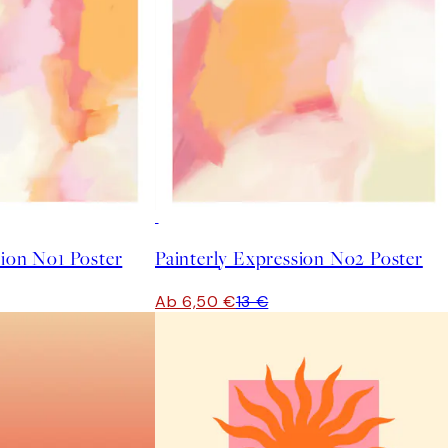
50%*
sion No1 Poster
Painterly Expression No2 Poster
Ab 6,50 €
13 €