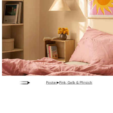
▸
▸
Poster
Pink, Gelb & Pfirsich