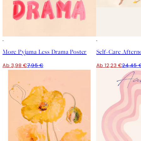
50%*
50%*
More Pyjama Less Drama Poster
Self-Care Aftern
Ab 3,98 €
7,95 €
Ab 12,23 €
24,45 