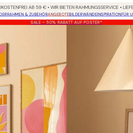
KOSTENFREI AB 59 € • WIR BIETEN RAHMUNGSSERVICE • LIE
DER
RAHMEN & ZUBEHÖR
ANGEBOTE
BILDERWÄNDE
INSPIRATION
FÜR 
SALE - 50% RABATT AUF POSTER*