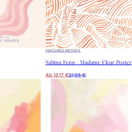
40%*
FEATURED ARTISTS
Sabina Fenn - Madame Fleur Poster
Ab 13,17 €
21,95 €