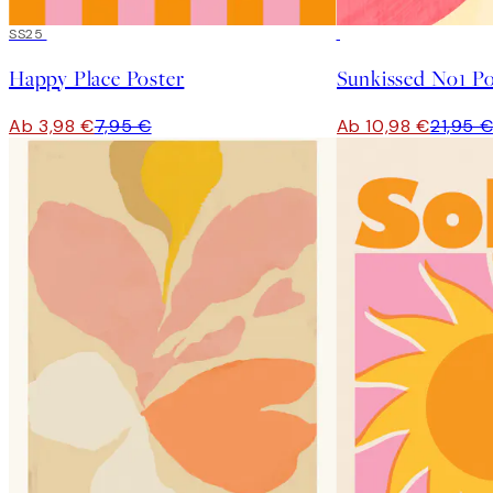
50%*
SS25
50%*
Happy Place Poster
Sunkissed No1 Po
Ab 3,98 €
7,95 €
Ab 10,98 €
21,95 