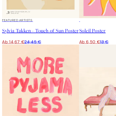
40%*
FEATURED ARTISTS
50%*
Sylvia Takken - Touch of Sun Poster
Soleil Poster
Ab 14,67 €
24,45 €
Ab 6,50 €
13 €