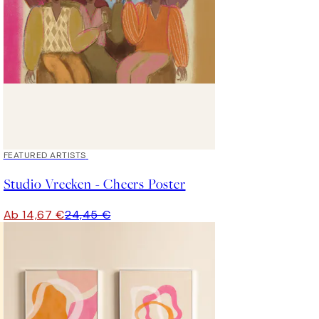
40%*
FEATURED ARTISTS
Studio Vreeken - Cheers Poster
Ab 14,67 €
24,45 €