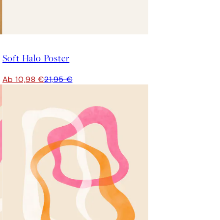
50%*
Soft Halo Poster
Ab 10,98 €
21,95 €