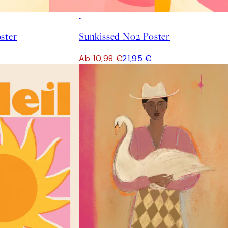
50%*
ster
Sunkissed No2 Poster
€
Ab 10,98 €
21,95 €