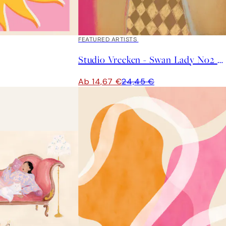
40%*
FEATURED ARTISTS
Studio Vreeken - Swan Lady No2 Poster
Ab 14,67 €
24,45 €