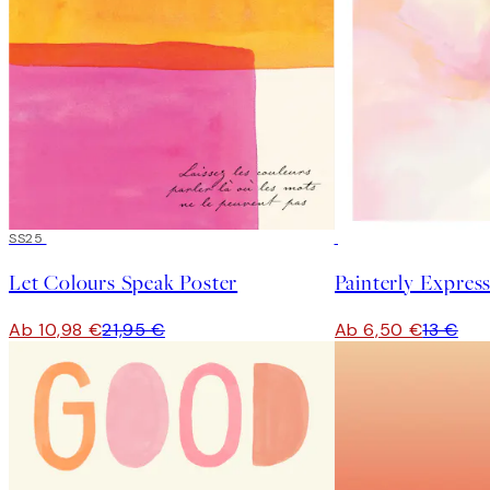
50%*
SS25
50%*
Let Colours Speak Poster
Painterly Expres
Ab 10,98 €
21,95 €
Ab 6,50 €
13 €