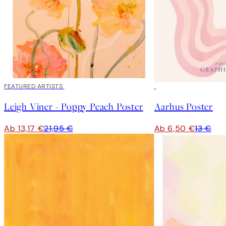
40%*
FEATURED ARTISTS
50%*
Leigh Viner - Poppy Peach Poster
Aarhus Poster
Ab 13,17 €
21,95 €
Ab 6,50 €
13 €