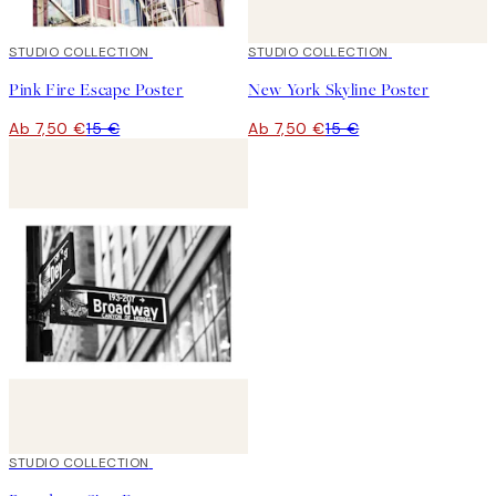
50%*
STUDIO COLLECTION
50%*
STUDIO COLLECTION
Pink Fire Escape Poster
New York Skyline Poster
Ab 7,50 €
15 €
Ab 7,50 €
15 €
50%*
STUDIO COLLECTION