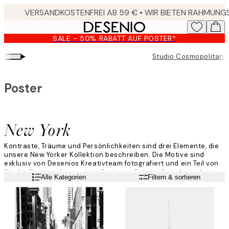
Skip
to
main
SALE - 50% RABATT AUF POSTER*
content.
▸
▸
Studio Cosmopolitan
Poster
New York
Kontraste, Träume und Persönlichkeiten sind drei Elemente, die
unsere New Yorker Kollektion beschreiben. Die Motive sind
exklusiv von Desenios Kreativteam fotografiert und ein Teil von
Studio Cosmopolitan – eine Serie von Fotografien, die sich an
Weiterlesen
Alle Kategorien
Filtern & sortieren
echte Kosmopoliten wendet.