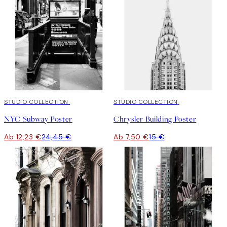
50%*
STUDIO COLLECTION
50%*
STUDIO COLLECTION
NYC Subway Poster
Chrysler Building Poster
Ab 12,23 €
24,45 €
Ab 7,50 €
15 €