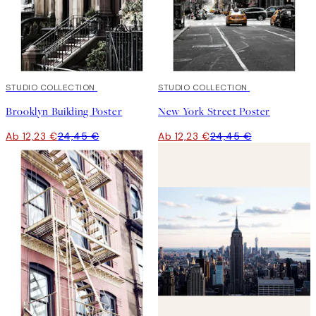
50%*
STUDIO COLLECTION
50%*
STUDIO COLLECTION
Brooklyn Building Poster
New York Street Poster
Ab 12,23 €
24,45 €
Ab 12,23 €
24,45 €