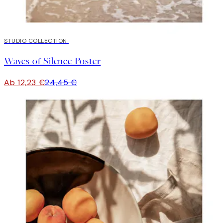
50%*
STUDIO COLLECTION
Waves of Silence Poster
Ab 12,23 €
24,45 €