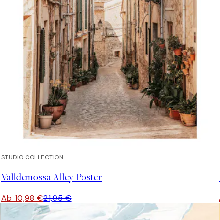
50%*
STUDIO COLLECTION
Valldemossa Alley Poster
Ab 10,98 €
21,95 €