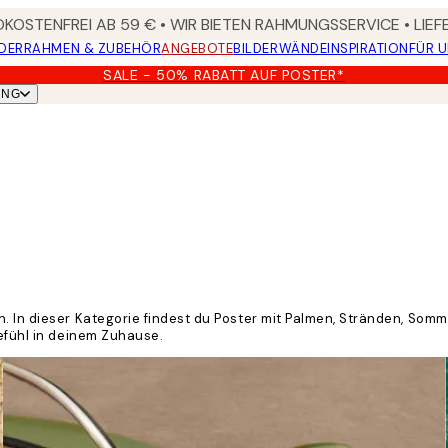
KOSTENFREI AB 59 € • WIR BIETEN RAHMUNGSSERVICE • LIE
DER
RAHMEN & ZUBEHÖR
ANGEBOTE
BILDERWÄNDE
INSPIRATION
FÜR 
SALE - 50% RABATT AUF POSTER*
UNG
n. In dieser Kategorie findest du Poster mit Palmen, Stränden, So
gefühl in deinem Zuhause.