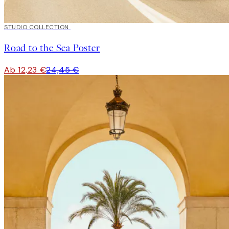
50%*
STUDIO COLLECTION
Road to the Sea Poster
Ab 12,23 €
24,45 €