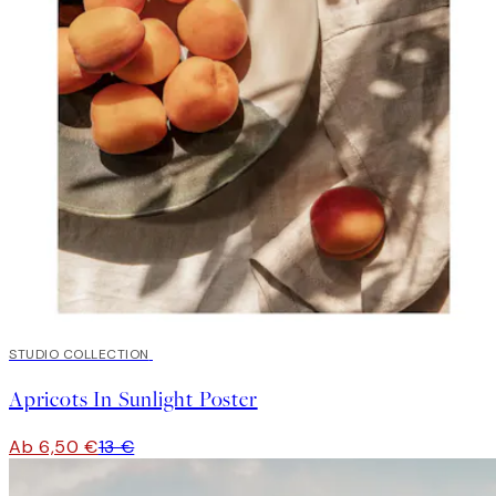
50%*
STUDIO COLLECTION
Apricots In Sunlight Poster
Ab 6,50 €
13 €