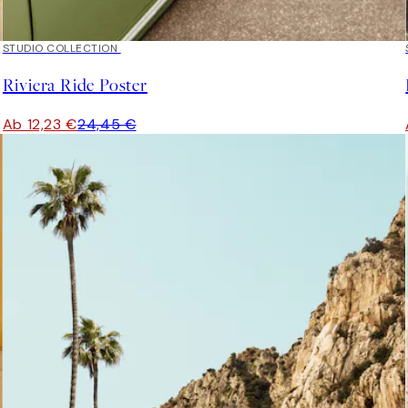
50%*
STUDIO COLLECTION
Riviera Ride Poster
Ab 12,23 €
24,45 €