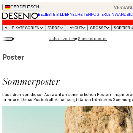
Skip
VERSAND
GER
DEUTSCH
to
BELIEBTE BILDER
NEUHEITEN
POSTER
LEINWANDBIL
main
content.
ALLE KATEGORIEN
FARBE
LAYOUT
GRÖSSE
SORTIER
▸
▸
Jahreszeiten
Sommerposter
Poster
Sommerposter
Lass dich von dieser Auswahl an sommerlichen Postern inspiriere
erinnern. Diese Posterkollektion sorgt für ein fröhliches Sommer