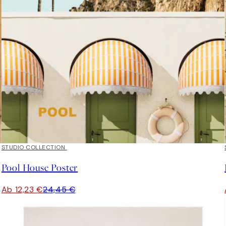
50%*
STUDIO COLLECTION
Pool House Poster
Ab 12,23 €
24,45 €