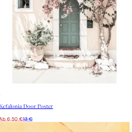
50%*
Kefalonia Door Poster
Ab 6,50 €
13 €