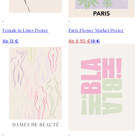
50%*
Female in Lines Poster
Paris Flower Market Poster
Ab 13 €
Ab 6,50 €
13 €
50%*
50%*