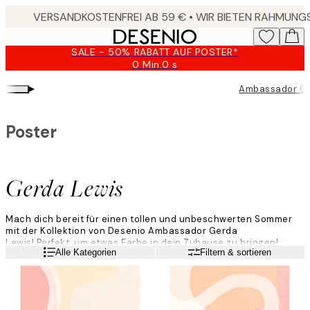
Skip
to
main
SALE - 50% RABATT AUF POSTER*
content.
0 Min.
0 s
Gültig
bis:
▸
Ambassador Co
2026-
08-
09
Poster
Gerda Lewis
Mach dich bereit für einen tollen und unbeschwerten Sommer
mit der Kollektion von Desenio Ambassador Gerda
Lewis! Perfekt, um etwas Farbe in dein Zuhause zu bringen!
Weiterlesen
Alle Kategorien
Filtern & sortieren
Kombiniere Poster in hellen Grüntönen, knalligem Pink und
Lavendeltönen.