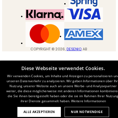
COPYRIGHT ©
2026
,
DESENIO
AB
Diese Webseite verwendet Cookies.
Wir verwenden Cookies, um Inhalte und Anzeigen zu personalisieren un
unseren Datenverkehr zu analysieren. Wir geben Informationen über Ih
Nutzung unserer Website auch an unsere Werbe- und Analysepartner
weiter, die diese möglicherweise mit anderen Informationen kombiniere
die Sie ihnen bereitgestellt haben oder die sie im Rahmen Ihrer Nutzun
ihrer Dienste gesammelt haben.
Weitere Informationen
ALLE AKZEPTIEREN
NUR NOTWENDIGE