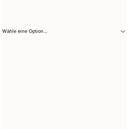
Wähle eine Option...
6,
21x30 cm