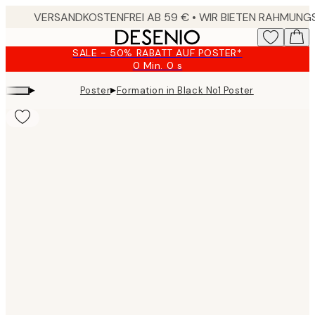
Skip
to
main
SALE - 50% RABATT AUF POSTER*
content.
0 Min.
0 s
Gültig
bis:
▸
▸
Poster
Formation in Black No1 Poster
2026-
08-
10
Product