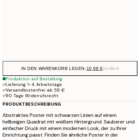
10,9
30x40 cm
21,
17,9
50x70 cm
35,
Frame
options
IN DEN WARENKORB LEGEN
-
10,98 €
21,95 €
Produktion auf Bestellung
Lieferung 1-4 Arbeitstage
Versandkostenfrei ab 59 €
90 Tage Widerrufsrecht
PRODUKTBESCHREIBUNG
Abstraktes Poster mit schwarzen Linien auf einem
hellbeigen Quadrat mit weißem Hintergrund. Sauberer und
einfacher Druck mit einem modernen Look, der zu Ihrer
Einrichtung passt. Finden Sie ähnliche Poster in der