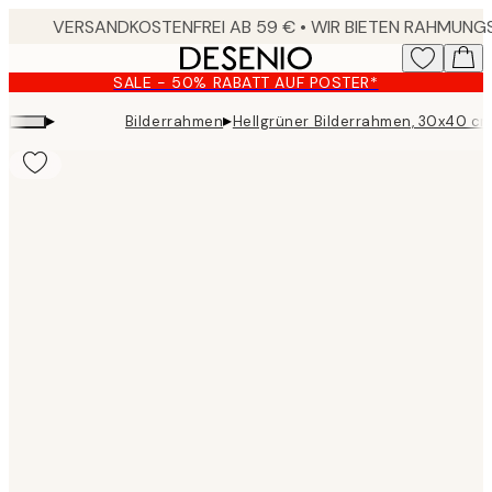
Skip
to
main
SALE - 50% RABATT AUF POSTER*
content.
▸
▸
Bilderrahmen
Hellgrüner Bilderrahmen, 30x40 c
Product
images